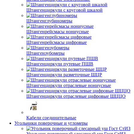
Штангенциркули с круговой шкалой
Штангенглубиномеры
Штангенрейсмасы нониусные
Штангенрейсмасы цифровые
Штангензубомеры
Штангенциркули путевые ПШВ
Штангенциркули разметочные ШЦР
Штангенциркули отраслевые нониусные
Штангенциркули отраслевые цифровые ШЦЦО
Кабели соединительные
Угольники поверочные и угломеры
Угольник поверочный слесарный уш Гост СтИЗ