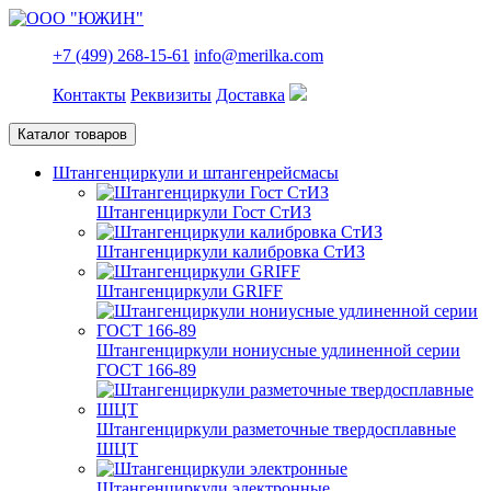
+7 (499) 268-15-61
info@merilka.com
Контакты
Реквизиты
Доставка
Каталог товаров
Штангенциркули и штангенрейсмасы
Штангенциркули Гост СтИЗ
Штангенциркули калибровка СтИЗ
Штангенциркули GRIFF
Штангенциркули нониусные удлиненной серии
ГОСТ 166-89
Штангенциркули разметочные твердосплавные
ШЦТ
Штангенциркули электронные