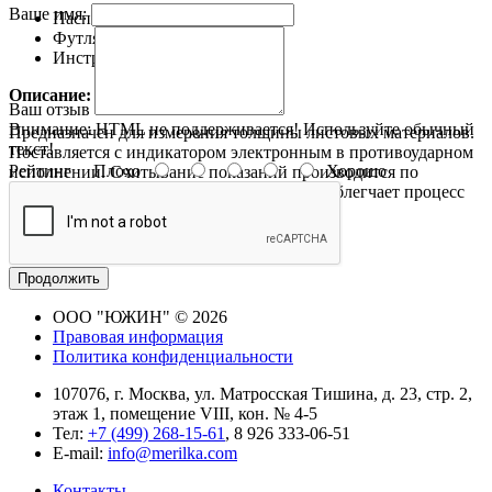
Ваше имя:
Паспорт
1 шт
Футляр или чехол
1 шт
Инструмент
1 шт
Описание:
Ваш отзыв
Внимание:
HTML не поддерживается! Используйте обычный
Предназначен для измерения толщины листовых материалов.
текст!
Поставляется с индикатором электронным в противоударном
Рейтинг
Плохо
Хорошо
исполнении. Считывание показаний производится по
цифровому индикатору, что существенно облегчает процесс
измерения.
Продолжить
ООО "ЮЖИН" © 2026
Правовая информация
Политика конфиденциальности
107076, г. Москва, ул. Матросская Тишина, д. 23, стр. 2,
этаж 1, помещение VIII, кон. № 4-5
Тел:
+7 (499) 268-15-61
, 8 926 333-06-51
E-mail:
info@merilka.com
Контакты