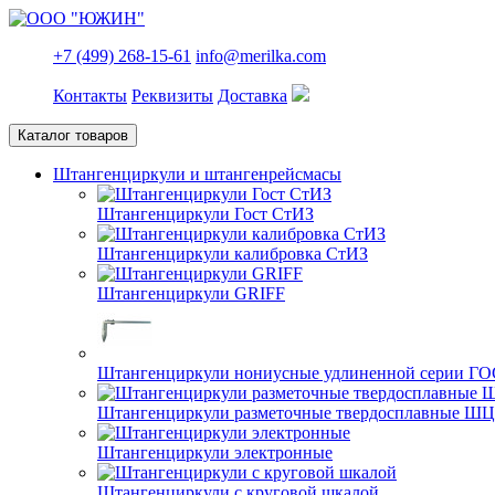
+7 (499) 268-15-61
info@merilka.com
Контакты
Реквизиты
Доставка
Каталог товаров
Штангенциркули и штангенрейсмасы
Штангенциркули Гост СтИЗ
Штангенциркули калибровка СтИЗ
Штангенциркули GRIFF
Штангенциркули нониусные удлиненной серии ГО
Штангенциркули разметочные твердосплавные Ш
Штангенциркули электронные
Штангенциркули с круговой шкалой