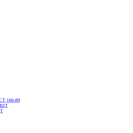
СТ 166-89
ЦТ