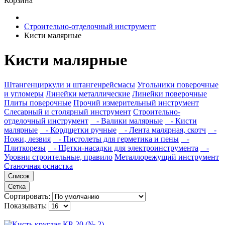
Корзина
Строительно-отделочный инструмент
Кисти малярные
Кисти малярные
Штангенциркули и штангенрейсмасы
Угольники поверочные
и угломеры
Линейки металлические
Линейки поверочные
Плиты поверочные
Прочий измерительный инструмент
Слесарный и столярный инструмент
Строительно-
отделочный инструмент
- Валики малярные
- Кисти
малярные
- Кордщетки ручные
- Лента малярная, скотч
-
Ножи, лезвия
- Пистолеты для герметика и пены
-
Плиткорезы
- Щетки-насадки для электроинструмента
-
Уровни строительные, правило
Металлорежущий инструмент
Станочная оснастка
Список
Сетка
Сортировать:
Показывать: