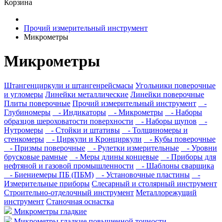
Корзина
Прочий измерительный инструмент
Микрометры
Микрометры
Штангенциркули и штангенрейсмасы
Угольники поверочные
и угломеры
Линейки металлические
Линейки поверочные
Плиты поверочные
Прочий измерительный инструмент
-
Глубиномеры
- Индикаторы
- Микрометры
- Наборы
образцов шероховатости поверхности
- Наборы щупов
-
Нутромеры
- Стойки и штативы
- Толщиномеры и
стенкомеры
- Циркули и Кронциркули
- Кубы поверочные
- Призмы поверочные
- Рулетки измерительные
- Уровни
брусковые рамные
- Меры длины концевые
- Приборы для
нефтяной и газовой промышленности
- Шаблоны сварщика
- Биениемеры ПБ (ПБМ)
- Установочные пластины
-
Измерительные приборы
Слесарный и столярный инструмент
Строительно-отделочный инструмент
Металлорежущий
инструмент
Станочная оснастка
Микрометры гладкие
Микрометры гладкие повышенной точности