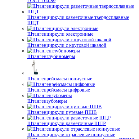
ГОСТ 166-89
Штангенциркули разметочные твердосплавные
ШЦТ
Штангенциркули электронные
Штангенциркули с круговой шкалой
Штангенглубиномеры
Штангенрейсмасы нониусные
Штангенрейсмасы цифровые
Штангензубомеры
Штангенциркули путевые ПШВ
Штангенциркули разметочные ШЦР
Штангенциркули отраслевые нониусные