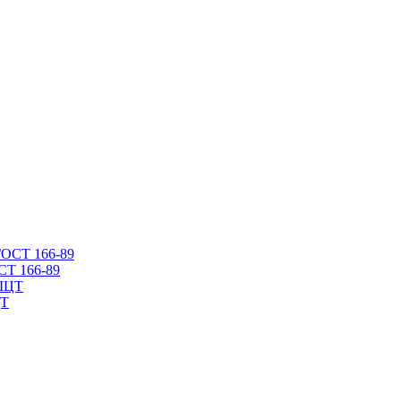
СТ 166-89
ЦТ