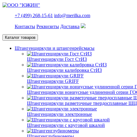
+7 (499) 268-15-61
info@merilka.com
Контакты
Реквизиты
Доставка
Каталог товаров
Штангенциркули и штангенрейсмасы
Штангенциркули Гост СтИЗ
Штангенциркули калибровка СтИЗ
Штангенциркули GRIFF
Штангенциркули нониусные удлиненной серии ГО
Штангенциркули разметочные твердосплавные Ш
Штангенциркули электронные
Штангенциркули с круговой шкалой
Штангенглубиномеры