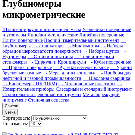
Глубиномеры
микрометрические
Штангенциркули и штангенрейсмасы
Угольники поверочные
и угломеры
Линейки металлические
Линейки поверочные
Плиты поверочные
Прочий измерительный инструмент
-
Глубиномеры
- Индикаторы
- Микрометры
- Наборы
образцов шероховатости поверхности
- Наборы щупов
-
Нутромеры
- Стойки и штативы
- Толщиномеры и
стенкомеры
- Циркули и Кронциркули
- Кубы поверочные
- Призмы поверочные
- Рулетки измерительные
- Уровни
брусковые рамные
- Меры длины концевые
- Приборы для
нефтяной и газовой промышленности
- Шаблоны сварщика
- Биениемеры ПБ (ПБМ)
- Установочные пластины
-
Измерительные приборы
Слесарный и столярный инструмент
Строительно-отделочный инструмент
Металлорежущий
инструмент
Станочная оснастка
Список
Сетка
Сортировать:
Показывать: