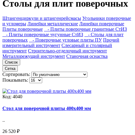
Столы для плит поверочных
Штангенциркули и штангенрейсмасы
Угольники поверочные
и угломеры
Линейки металлические
Линейки поверочные
Плиты поверочные
- Плиты поверочные гранитные СтИЗ
- Плиты поверочные чугунные СтИЗ
- Столы для плит
поверочных
- Поверочные угловые плиты ПУ
Прочий
измерительный инструмент
Слесарный и столярный
инструмент
Строительно-отделочный инструмент
Металлорежущий инструмент
Станочная оснастка
Список
Сетка
Сортировать:
Показывать:
Код:
4040
Стол для поверочной плиты 400х400 мм
..
26 520 ₽