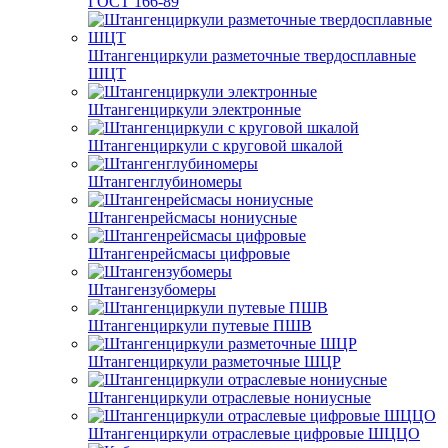
ГОСТ 166-89
Штангенциркули разметочные твердосплавные
ШЦТ
Штангенциркули электронные
Штангенциркули с круговой шкалой
Штангенглубиномеры
Штангенрейсмасы нониусные
Штангенрейсмасы цифровые
Штангензубомеры
Штангенциркули путевые ПШВ
Штангенциркули разметочные ШЦР
Штангенциркули отраслевые нониусные
Штангенциркули отраслевые цифровые ШЦЦО