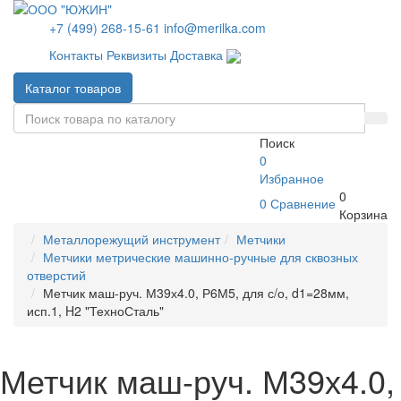
+7 (499) 268-15-61
info@merilka.com
Контакты
Реквизиты
Доставка
Каталог товаров
Поиск
0
Избранное
0
0
Сравнение
Корзина
Металлорежущий инструмент
Метчики
Метчики метрические машинно-ручные для сквозных
отверстий
Метчик маш-руч. М39х4.0, Р6М5, для с/о, d1=28мм,
исп.1, H2 "ТехноСталь"
Метчик маш-руч. М39х4.0,