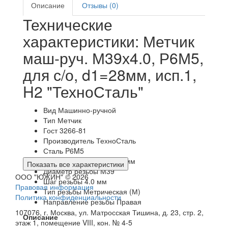
Описание
Отзывы (0)
Технические
характеристики: Метчик
маш-руч. М39х4.0, Р6М5,
для с/о, d1=28мм, исп.1,
H2 "ТехноСталь"
Вид
Машинно-ручной
Тип
Метчик
Гост
3266-81
Производитель
ТехноСталь
Сталь
P6M5
Посадочный квадрат
28 мм
Показать все характеристики
Диаметр резьбы
М39
ООО "ЮЖИН" © 2026
Шаг резьбы
4.0 мм
Правовая информация
Тип резьбы
Метрическая (М)
Политика конфиденциальности
Направление резьбы
Правая
107076, г. Москва, ул. Матросская Тишина, д. 23, стр. 2,
Описание
этаж 1, помещение VIII, кон. № 4-5