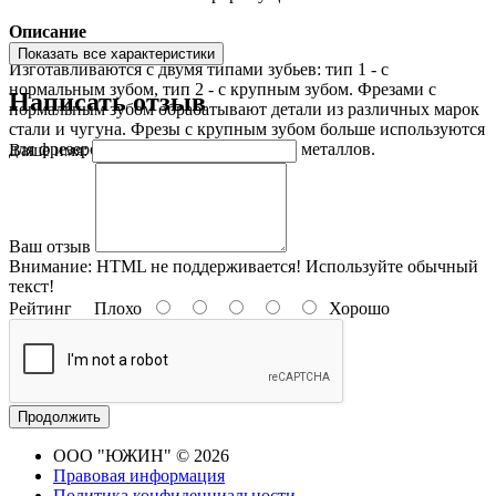
Описание
Показать все характеристики
Изготавливаются с двумя типами зубьев: тип 1 - с
нормальным зубом, тип 2 - с крупным зубом. Фрезами с
Написать отзыв
нормальным зубом обрабатывают детали из различных марок
стали и чугуна. Фрезы с крупным зубом больше используются
для фрезерования деталей из цветных металлов.
Ваше имя:
Ваш отзыв
Внимание:
HTML не поддерживается! Используйте обычный
текст!
Рейтинг
Плохо
Хорошо
Продолжить
ООО "ЮЖИН" © 2026
Правовая информация
Политика конфиденциальности