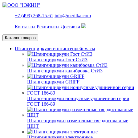
+7 (499) 268-15-61
info@merilka.com
Контакты
Реквизиты
Доставка
Каталог товаров
Штангенциркули и штангенрейсмасы
Штангенциркули Гост СтИЗ
Штангенциркули калибровка СтИЗ
Штангенциркули GRIFF
Штангенциркули нониусные удлиненной серии
ГОСТ 166-89
Штангенциркули разметочные твердосплавные
ШЦТ
Штангенциркули электронные