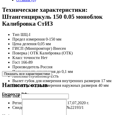
Технические характеристики:
Штангенциркуль 150 0.05 моноблок
Калибровка СтИЗ
Тип
ШЦ-I
Предел измерения
0-150 мм
Цена деления
0,05 мм
ГИСП (Минпромторг)
Внесен
Поверка | ОТК
Калибровка (ОТК)
Класс точности
Нет
Гост
166-89
Производитель
Россия
Погрешность измерения
до 0,1 мм
Показать все характеристики
Линейка глубиномер
Есть
Вылет губок для измерения внутренних размеров
17 мм
Написать отзыв
Вылет губок для измерения наружных размеров
40 мм
Госреестр РФ:
Ваше имя:
Регистрационной №
260-05 до 17,07,2020 г.
Свидетельство
RU.C.27.056.A №22193/1