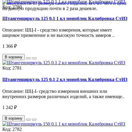
в зависимости от размера самого изделия, за счет чего и цена
Код:
2780
на данную продукцию почти в 2 раза дешевле.
Штангенциркуль 125 0.1 1 кл моноблок Калибровка СтИЗ
Описание: ШЦ-I - средство измерения, которые имеет
широкое применение и не высокую точность замеров ..
1 366 ₽
В корзину
Код:
2781
Штангенциркуль 125 0.1 2 кл моноблок Калибровка СтИЗ
Описание: ШЦ-I- средство измерения внешних или
внутренних размеров различных изделий, а также имеюще..
1 242 ₽
В корзину
Код:
2782