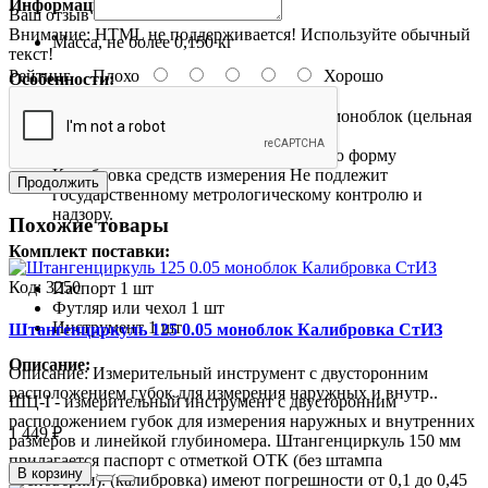
Информация об упаковке:
Ваш отзыв
Внимание:
HTML не поддерживается! Используйте обычный
Масса, не более
0,150 кг
текст!
Рейтинг
Плохо
Хорошо
Особенности:
Конструкция рамки
Открытая рамка моноблок (цельная
конструкция)
Губки для измерений
Имеют округлую форму
Калибровка средств измерения
Не подлежит
Продолжить
государственному метрологическому контролю и
надзору.
Похожие товары
Комплект поставки:
Код:
3250
Паспорт
1 шт
Футляр или чехол
1 шт
Инструмент
1 шт
Штангенциркуль 125 0.05 моноблок Калибровка СтИЗ
Описание:
Описание: Измерительный инструмент с двусторонним
расположением губок для измерения наружных и внутр..
ШЦ-I - измерительный инструмент с двусторонним
расположением губок для измерения наружных и внутренних
1 449 ₽
размеров и линейкой глубиномера. Штангенциркуль 150 мм
прилагается паспорт с отметкой ОТК (без штампа
В корзину
Госповерки). (калибровка) имеют погрешности от 0,1 до 0,45