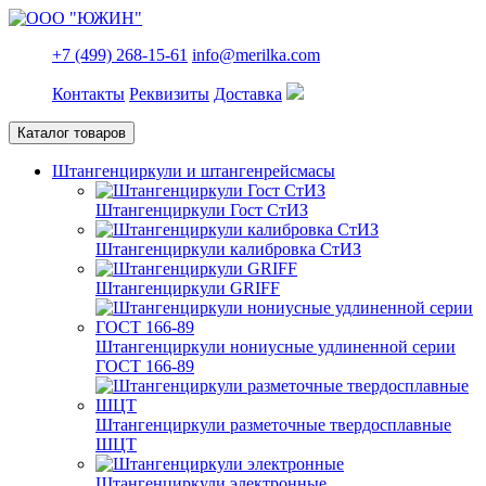
+7 (499) 268-15-61
info@merilka.com
Контакты
Реквизиты
Доставка
Каталог товаров
Штангенциркули и штангенрейсмасы
Штангенциркули Гост СтИЗ
Штангенциркули калибровка СтИЗ
Штангенциркули GRIFF
Штангенциркули нониусные удлиненной серии
ГОСТ 166-89
Штангенциркули разметочные твердосплавные
ШЦТ
Штангенциркули электронные