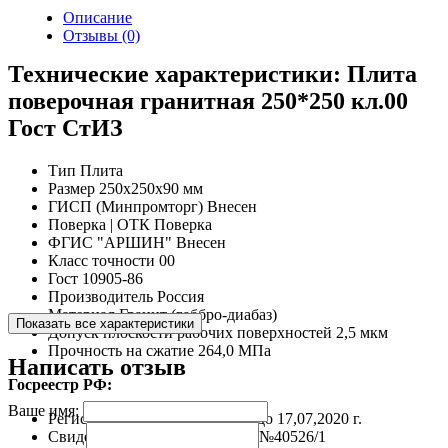
Описание
Отзывы (0)
Технические характеристики: Плита
поверочная гранитная 250*250 кл.00
Гост СтИЗ
Тип
Плита
Размер
250х250х90 мм
ГИСП (Минпромторг)
Внесен
Поверка | ОТК
Поверка
ФГИС "АРШИН"
Внесен
Класс точности
00
Гост
10905-86
Производитель
Россия
Материал
Гранит (габбро-диабаз)
Показать все характеристики
Допуск плоскости рабочих поверхностей
2,5 мкм
Прочность на сжатие
264,0 МПа
Написать отзыв
Госреестр РФ:
Ваше имя:
Регистрационной №
11605-10 до 17,07,2020 г.
Свидетельство
RU.C.27.056.A №40526/1