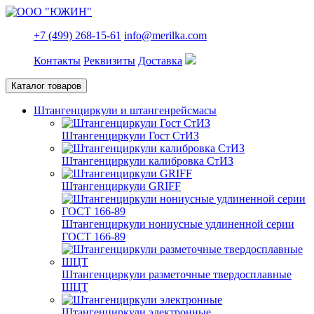
+7 (499) 268-15-61
info@merilka.com
Контакты
Реквизиты
Доставка
Каталог товаров
Штангенциркули и штангенрейсмасы
Штангенциркули Гост СтИЗ
Штангенциркули калибровка СтИЗ
Штангенциркули GRIFF
Штангенциркули нониусные удлиненной серии
ГОСТ 166-89
Штангенциркули разметочные твердосплавные
ШЦТ
Штангенциркули электронные