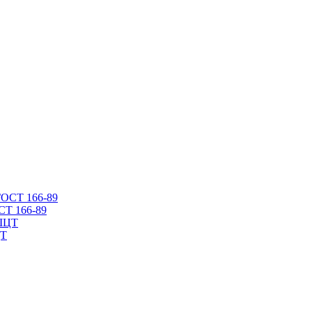
СТ 166-89
ЦТ