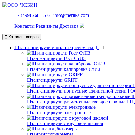
+7 (499) 268-15-61
info@merilka.com
Контакты
Реквизиты
Доставка
Каталог товаров
Штангенциркули и штангенрейсмасы
Штангенциркули Гост СтИЗ
Штангенциркули калибровка СтИЗ
Штангенциркули GRIFF
Штангенциркули нониусные удлиненной серии ГО
Штангенциркули разметочные твердосплавные Ш
Штангенциркули электронные
Штангенциркули с круговой шкалой
Штангенглубиномеры