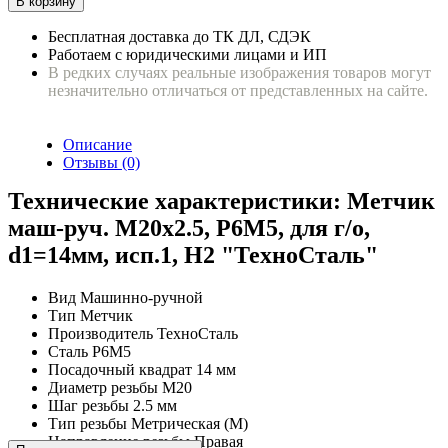
В корзину
Бесплатная доставка до ТК ДЛ, СДЭК
Работаем с юридическими лицами и ИП
В редких случаях реальные изображения товаров могут
незначительно отличаться от представленных на сайте.
Описание
Отзывы (0)
Технические характеристики: Метчик
маш-руч. М20х2.5, Р6М5, для г/о,
d1=14мм, исп.1, H2 "ТехноСталь"
Вид
Машинно-ручной
Тип
Метчик
Производитель
ТехноСталь
Сталь
P6M5
Посадочный квадрат
14 мм
Диаметр резьбы
М20
Шаг резьбы
2.5 мм
Тип резьбы
Метрическая (М)
Направление резьбы
Правая