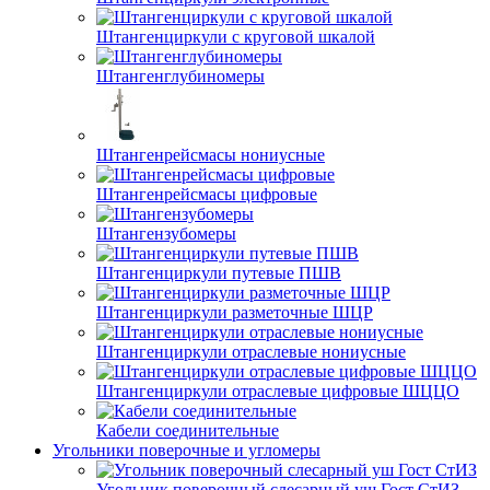
Штангенциркули с круговой шкалой
Штангенглубиномеры
Штангенрейсмасы нониусные
Штангенрейсмасы цифровые
Штангензубомеры
Штангенциркули путевые ПШВ
Штангенциркули разметочные ШЦР
Штангенциркули отраслевые нониусные
Штангенциркули отраслевые цифровые ШЦЦО
Кабели соединительные
Угольники поверочные и угломеры
Угольник поверочный слесарный уш Гост СтИЗ