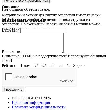
Показать все характеристики
Описание
Нет отзывов об этом товаре.
Метрический метчик для глухих отверстий имеет канавки
Написать отзыв
особой формы, чтобы обеспечить вывод стружки из
отверстия. По окончании нарезания резьбы метчик можно
удалить только вывинчиванием.
Ваше имя:
Ваш отзыв
Внимание:
HTML не поддерживается! Используйте обычный
текст!
Рейтинг
Плохо
Хорошо
Продолжить
ООО "ЮЖИН" © 2026
Правовая информация
Политика конфиденциальности