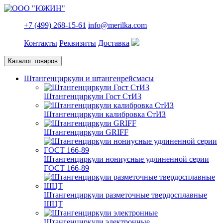
+7 (499) 268-15-61
info@merilka.com
Контакты
Реквизиты
Доставка
Каталог товаров
Штангенциркули и штангенрейсмасы
Штангенциркули Гост СтИЗ
Штангенциркули калибровка СтИЗ
Штангенциркули GRIFF
Штангенциркули нониусные удлиненной серии
ГОСТ 166-89
Штангенциркули разметочные твердосплавные
ШЦТ
Штангенциркули электронные