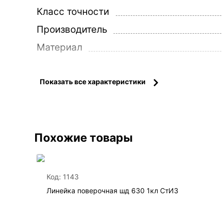
Класс точности
Производитель
Материал
Допуски:
Допуск плоскостности
Показать все характеристики
Допуск параллельности
Госреестр РФ:
Регистрационной №
Похожие товары
Свидетельство
Информация об упаковке:
Код:
1143
Габаритные размеры
Линейка поверочная шд 630 1кл СтИЗ
Масса, не более