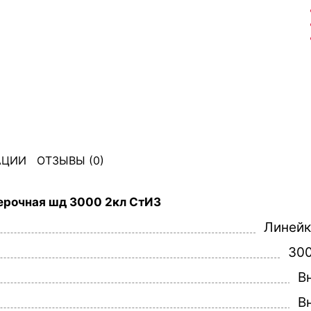
АЦИИ
ОТЗЫВЫ (0)
верочная шд 3000 2кл СтИЗ
Линей
30
В
В