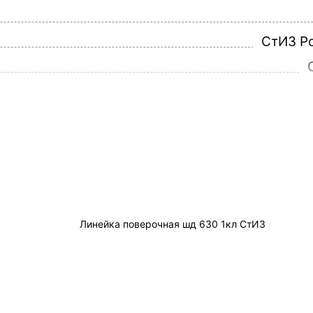
СтИЗ Р
5
8
№3617 -10 до 17.07.2
RU.C.27.056.A №40
3000x120x
4