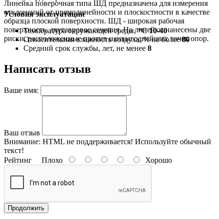
Линейка поверочная типа ШД предназначена для измерения
отклонений от прямолинейности и плоскостности в качестве
Условия эксплуатации
образца плоской поверхности. ШД - широкая рабочая
поверхность, двутавровое сечения. На линейки нанесены две
Температура окружающей среды, *С
10-40
риски, расположенные против наивыгоднейших точек опор.
Относительная влажность воздуха, % не более
80
Средний срок службы, лет, не менее
8
Написать отзыв
Ваше имя:
Ваш отзыв
Внимание:
HTML не поддерживается! Используйте обычный
текст!
Рейтинг
Плохо
Хорошо
Продолжить