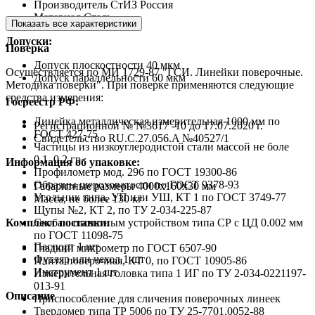
Производитель
СтИЗ Россия
Материал
Сталь
Показать все характеристики
Допуски:
Поверка
Допуск плоскостности
40 мкм
Осуществляется по МИ 1729-87 "ГСИ. Линейки поверочные.
Допуск параллельности
60 мкм
Методика поверки". При поверке применяются следующие
средства измерения:
Госреестр РФ:
Линейка металлическая измерительная 1000 мм по
Регистрационной №
№3617 -10 до 17.07.2020 г.
ГОСТ 427-75
Свидетельство
RU.C.27.056.A №40527/1
Частицы из низкоуглеродистой стали массой не боле
0.1..0.2 гр
Информация об упаковке:
Профилометр мод. 296 по ГОСТ 19300-86
Образцы шероховатости по ГОСТ 9378-93
Габаритные размеры
4000x160x30 мм
Угольник типа, УП или УШ, КТ 1 по ГОСТ 3749-77
Масса, не более
130 кг
Щупы №2, КТ 2, по ТУ 2-034-225-87
Комплект поставки:
Скоба с отсчетным устройством типа СР с ЦД 0.002 мм
по ГОСТ 11098-75
Паспорт
1 шт
Гладкий микрометр по ГОСТ 6507-90
Футляр или чехол
1 шт
Плита поверочная, КТ 0, по ГОСТ 10905-86
Инструмент
1 шт
Измерительная головка типа 1 ИГ по ТУ 2-034-0221197-
013-91
Описание
Приспособление для сличения поверочных линеек
Твердомер типа ТР 5006 по ТУ 25-7701.0052-88