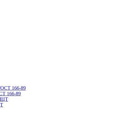
СТ 166-89
ЦТ