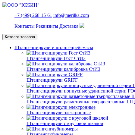
+7 (499) 268-15-61
info@merilka.com
Контакты
Реквизиты
Доставка
Каталог товаров
Штангенциркули и штангенрейсмасы
Штангенциркули Гост СтИЗ
Штангенциркули калибровка СтИЗ
Штангенциркули GRIFF
Штангенциркули нониусные удлиненной серии ГО
Штангенциркули разметочные твердосплавные Ш
Штангенциркули электронные
Штангенциркули с круговой шкалой
Штангенглубиномеры