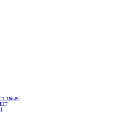
СТ 166-89
ЦТ