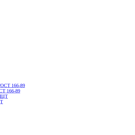
СТ 166-89
ЦТ