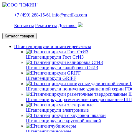
+7 (499) 268-15-61
info@merilka.com
Контакты
Реквизиты
Доставка
Каталог товаров
Штангенциркули и штангенрейсмасы
Штангенциркули Гост СтИЗ
Штангенциркули калибровка СтИЗ
Штангенциркули GRIFF
Штангенциркули нониусные удлиненной серии ГО
Штангенциркули разметочные твердосплавные Ш
Штангенциркули электронные
Штангенциркули с круговой шкалой
Штангенглубиномеры