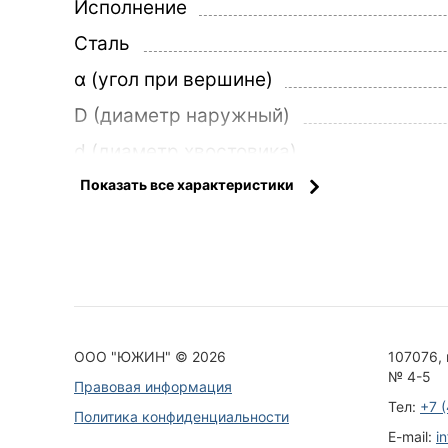
Исполнение
Сталь
α (угол при вершине)
D (диаметр наружный)
d (диаметр хвостовика)
d 1
Показать все характеристики
L (длина общая)
L1 (длина рабочей части)
Z (число зубьев)
ООО "ЮЖИН" © 2026
107076, 
№ 4-5
Правовая информация
Тел:
+7 
Политика конфиденциальности
E-mail:
i