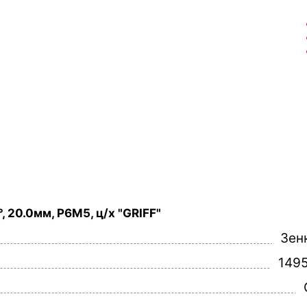
 20.0мм, Р6М5, ц/х "GRIFF"
Зен
149