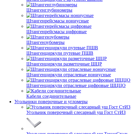
Штангенглубиномеры
Штангенрейсмасы нониусные
Штангенрейсмасы цифровые
Штангензубомеры
Штангенциркули путевые ПШВ
Штангенциркули разметочные ШЦР
Штангенциркули отраслевые нониусные
Штангенциркули отраслевые цифровые ШЦЦО
Кабели соединительные
Угольники поверочные и угломеры
Угольник поверочный слесарный уш Гост СтИЗ
Угольник поверочный слесарный уш ТехноСталь