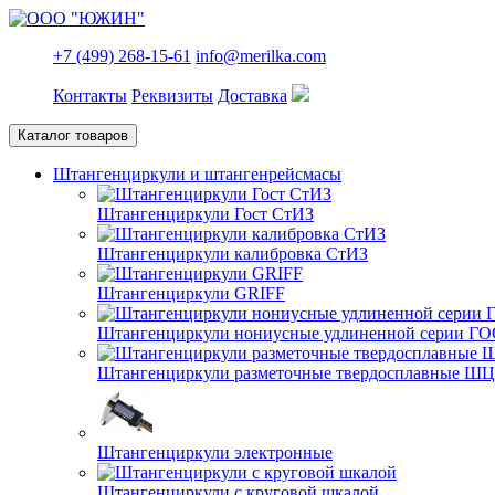
+7 (499) 268-15-61
info@merilka.com
Контакты
Реквизиты
Доставка
Каталог товаров
Штангенциркули и штангенрейсмасы
Штангенциркули Гост СтИЗ
Штангенциркули калибровка СтИЗ
Штангенциркули GRIFF
Штангенциркули нониусные удлиненной серии ГО
Штангенциркули разметочные твердосплавные Ш
Штангенциркули электронные
Штангенциркули с круговой шкалой