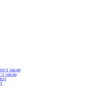
СТ 166-89
ЦТ