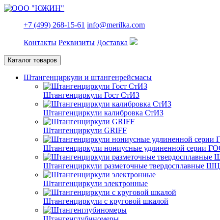
+7 (499) 268-15-61
info@merilka.com
Контакты
Реквизиты
Доставка
Каталог товаров
Штангенциркули и штангенрейсмасы
Штангенциркули Гост СтИЗ
Штангенциркули калибровка СтИЗ
Штангенциркули GRIFF
Штангенциркули нониусные удлиненной серии ГО
Штангенциркули разметочные твердосплавные Ш
Штангенциркули электронные
Штангенциркули с круговой шкалой
Штангенглубиномеры