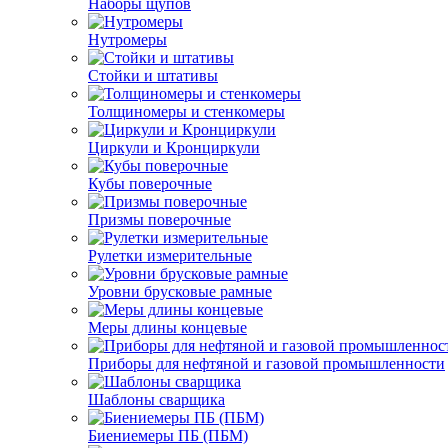
Наборы щупов
Нутромеры
Стойки и штативы
Толщиномеры и стенкомеры
Циркули и Кронциркули
Кубы поверочные
Призмы поверочные
Рулетки измерительные
Уровни брусковые рамные
Меры длины концевые
Приборы для нефтяной и газовой промышленности
Шаблоны сварщика
Биениемеры ПБ (ПБМ)