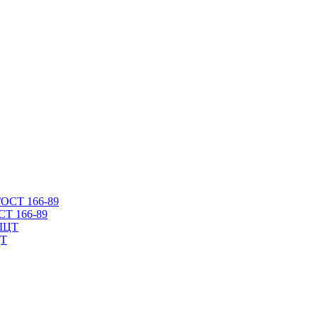
СТ 166-89
ЦТ