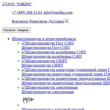
+7 (499) 268-15-61
info@merilka.com
Контакты
Реквизиты
Доставка
Каталог товаров
Штангенциркули и штангенрейсмасы
Штангенциркули Гост СтИЗ
Штангенциркули калибровка СтИЗ
Штангенциркули GRIFF
Штангенциркули нониусные удлиненной серии ГО
Штангенциркули разметочные твердосплавные Ш
Штангенциркули электронные
Штангенциркули с круговой шкалой