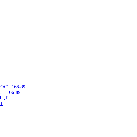
СТ 166-89
ЦТ