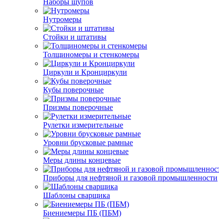
Наборы щупов
Нутромеры
Стойки и штативы
Толщиномеры и стенкомеры
Циркули и Кронциркули
Кубы поверочные
Призмы поверочные
Рулетки измерительные
Уровни брусковые рамные
Меры длины концевые
Приборы для нефтяной и газовой промышленности
Шаблоны сварщика
Биениемеры ПБ (ПБМ)