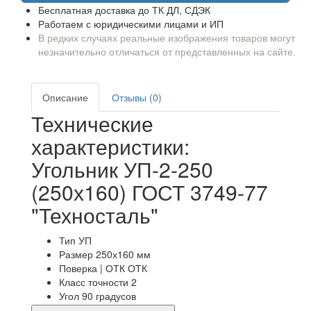
Бесплатная доставка до ТК ДЛ, СДЭК
Работаем с юридическими лицами и ИП
В редких случаях реальные изображения товаров могут
незначительно отличаться от представленных на сайте.
Описание
Отзывы (0)
Технические
характеристики:
Угольник УП-2-250
(250х160) ГОСТ 3749-77
"Техносталь"
Тип
УП
Размер
250х160 мм
Поверка | ОТК
ОТК
Класс точности
2
Угол
90 градусов
Гост
3749-77