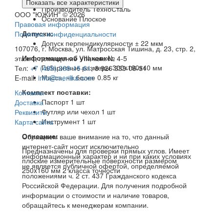
Показать все характеристики
Производитель
ТехноСталь
ООО "ЮЖИН" © 2026
Основание
Плоское
Правовая информация
Допуски:
Политика конфиденциальности
Допуск перпендикулярности
± 22 мкм
107076, г. Москва, ул. Матросская Тишина, д. 23, стр. 2,
Информация об упаковке:
этаж 1, помещение VIII, кон. № 4-5
Габаритные размеры
300x190x40 мм
Тел:
+7 (499) 268-15-61
, 8 926 333-06-51
Масса, не более
0.85 кг
E-mail:
info@merilka.com
Комплект поставки:
Контакты
Паспорт
1 шт
Доставка
Футляр или чехол
1 шт
Реквизиты
Инструмент
1 шт
Карта сайта
Описание:
Обращаем ваше внимание на то, что данный
интернет-сайт носит исключительно
Предназначены для проверки прямых углов. Имеет
информационный характер и ни при каких условиях
плоские измерительные поверхности размером
не является публичной офертой, определяемой
250x160 мм 2 класса точности
положениями ч. 2 ст. 437 Гражданского кодекса
Российской Федерации. Для получения подробной
информации о стоимости и наличие товаров,
обращайтесь к менеджерам компании.