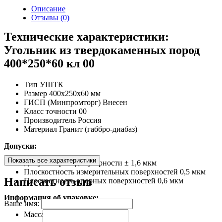
Описание
Отзывы (0)
Технические характеристики:
Угольник из твердокаменных пород
400*250*60 кл 00
Тип
УШТК
Размер
400х250х60 мм
ГИСП (Минпромторг)
Внесен
Класс точности
00
Производитель
Россия
Материал
Гранит (габбро-диабаз)
Допуски:
Показать все характеристики
Допуск перпендикулярности
± 1,6 мкм
Плоскостность измерительных поверхностей
0,5 мкм
Написать отзыв
Плоскостность опорных поверхностей
0,6 мкм
Информация об упаковке:
Ваше имя:
Масса, не более
11,1 кг