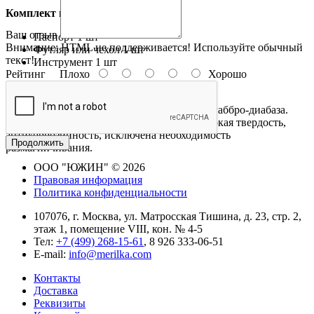
Комплект поставки:
Ваш отзыв
Паспорт
1 шт
Внимание:
HTML не поддерживается! Используйте обычный
Футляр или чехол
1 шт
текст!
Инструмент
1 шт
Рейтинг
Плохо
Хорошо
Описание:
Гранитные угольники изготавливаются из габбро-диабаза.
Преимущество гранитного угольника, высокая твердость,
антикоррозийность, исключена необходимость
Продолжить
размагничивания.
ООО "ЮЖИН" © 2026
Правовая информация
Политика конфиденциальности
107076, г. Москва, ул. Матросская Тишина, д. 23, стр. 2,
этаж 1, помещение VIII, кон. № 4-5
Тел:
+7 (499) 268-15-61
, 8 926 333-06-51
E-mail:
info@merilka.com
Контакты
Доставка
Реквизиты