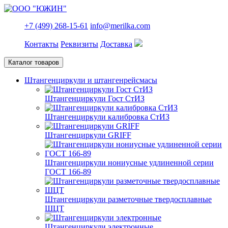
+7 (499) 268-15-61
info@merilka.com
Контакты
Реквизиты
Доставка
Каталог товаров
Штангенциркули и штангенрейсмасы
Штангенциркули Гост СтИЗ
Штангенциркули калибровка СтИЗ
Штангенциркули GRIFF
Штангенциркули нониусные удлиненной серии
ГОСТ 166-89
Штангенциркули разметочные твердосплавные
ШЦТ
Штангенциркули электронные