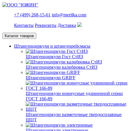
+7 (499) 268-15-61
info@merilka.com
Контакты
Реквизиты
Доставка
Каталог товаров
Штангенциркули и штангенрейсмасы
Штангенциркули Гост СтИЗ
Штангенциркули калибровка СтИЗ
Штангенциркули GRIFF
Штангенциркули нониусные удлиненной серии
ГОСТ 166-89
Штангенциркули разметочные твердосплавные
ШЦТ
Штангенциркули электронные