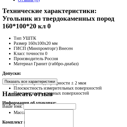
Технические характеристики:
Угольник из твердокаменных пород
160*100*20 кл 0
Тип
УШТК
Размер
160х100х20 мм
ГИСП (Минпромторг)
Внесен
Класс точности
0
Производитель
Россия
Материал
Гранит (габбро-диабаз)
Допуски:
Показать все характеристики
Допуск перпендикулярности
± 2 мкм
Плоскостность измерительных поверхностей
Написать отзыв
Плоскостность опорных поверхностей
Информация об упаковке:
Ваше имя:
Масса, не более
0,5 кг
Комплект поставки: