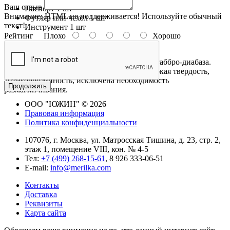
Ваш отзыв
Паспорт
1 шт
Внимание:
HTML не поддерживается! Используйте обычный
Футляр или чехол
1 шт
текст!
Инструмент
1 шт
Рейтинг
Плохо
Хорошо
Описание:
Гранитные угольники изготавливаются из габбро-диабаза.
Преимущество гранитного угольника, высокая твердость,
антикоррозийность, исключена необходимость
Продолжить
размагничивания.
ООО "ЮЖИН" © 2026
Правовая информация
Политика конфиденциальности
107076, г. Москва, ул. Матросская Тишина, д. 23, стр. 2,
этаж 1, помещение VIII, кон. № 4-5
Тел:
+7 (499) 268-15-61
, 8 926 333-06-51
E-mail:
info@merilka.com
Контакты
Доставка
Реквизиты
Карта сайта