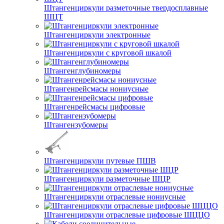
Штангенциркули разметочные твердосплавные
ШЦТ
Штангенциркули электронные
Штангенциркули с круговой шкалой
Штангенглубиномеры
Штангенрейсмасы нониусные
Штангенрейсмасы цифровые
Штангензубомеры
Штангенциркули путевые ПШВ
Штангенциркули разметочные ШЦР
Штангенциркули отраслевые нониусные
Штангенциркули отраслевые цифровые ШЦЦО