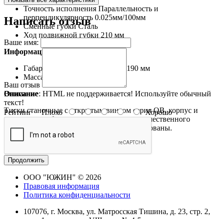
Точность исполнения
Параллельность и
перпендикулярность 0.025мм/100мм
Написать отзыв
Сменные губки
Сталь
Ход подвижной губки
210 мм
Ваше имя:
Информация об упаковке:
Габаритные размеры
500x250x190 мм
Масса, не более
31 кг
Ваш отзыв
Внимание:
HTML не поддерживается! Используйте обычный
Описание
текст!
Тиски станочные с открытым винтом серия QB, корпус и
Рейтинг
Плохо
Хорошо
подвижная губка изготовлены из высококачественного
чугуна, сменные губки закалены и отшлифованы.
Продолжить
ООО "ЮЖИН" © 2026
Правовая информация
Политика конфиденциальности
107076, г. Москва, ул. Матросская Тишина, д. 23, стр. 2,