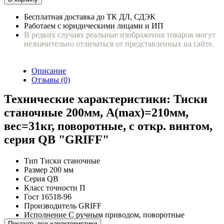
Бесплатная доставка до ТК ДЛ, СДЭК
Работаем с юридическими лицами и ИП
В редких случаях реальные изображения товаров могут
незначительно отличаться от представленных на сайте.
Описание
Отзывы (0)
Технические характеристики: Тиски
станочные 200мм, A(max)=210мм,
вес=31кг, поворотные, с откр. винтом,
серия QB "GRIFF"
Тип
Тиски станочные
Размер
200 мм
Серия
QB
Класс точности
П
Гост
16518-96
Производитель
GRIFF
Исполнение
С ручным приводом, поворотные
Ширина губок
200 мм
Показать все характеристики