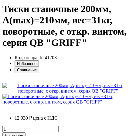
Тиски станочные 200мм,
A(max)=210мм, вес=31кг,
поворотные, с откр. винтом,
серия QB "GRIFF"
Код товара: b241203
Избранное
Сравнение
12 930 ₽
цена с НДС
В корзину