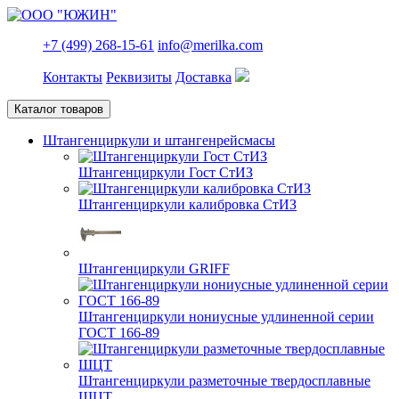
+7 (499) 268-15-61
info@merilka.com
Контакты
Реквизиты
Доставка
Каталог товаров
Штангенциркули и штангенрейсмасы
Штангенциркули Гост СтИЗ
Штангенциркули калибровка СтИЗ
Штангенциркули GRIFF
Штангенциркули нониусные удлиненной серии
ГОСТ 166-89
Штангенциркули разметочные твердосплавные
ШЦТ