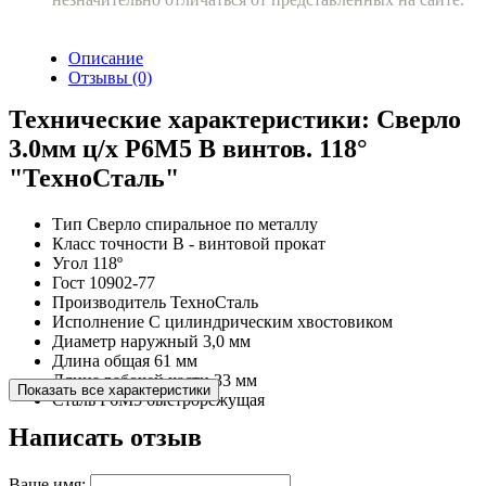
Описание
Отзывы (0)
Технические характеристики: Сверло
3.0мм ц/х Р6М5 В винтов. 118°
"ТехноСталь"
Тип
Сверло спиральное по металлу
Класс точности
B - винтовой прокат
Угол
118º
Гост
10902-77
Производитель
ТехноСталь
Исполнение
С цилиндрическим хвостовиком
Диаметр наружный
3,0 мм
Длина общая
61 мм
Длина рабочей части
33 мм
Показать все характеристики
Сталь
Р6М5 быстрорежущая
Написать отзыв
Ваше имя: