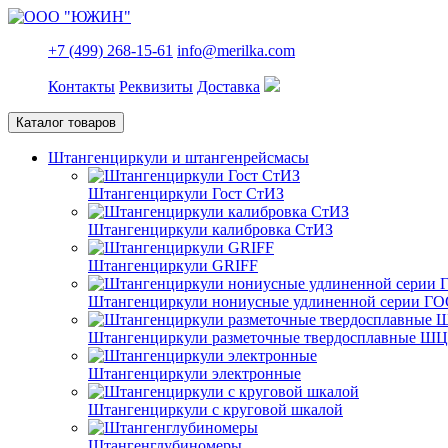
+7 (499) 268-15-61
info@merilka.com
Контакты
Реквизиты
Доставка
Каталог товаров
Штангенциркули и штангенрейсмасы
Штангенциркули Гост СтИЗ
Штангенциркули калибровка СтИЗ
Штангенциркули GRIFF
Штангенциркули нониусные удлиненной серии ГО
Штангенциркули разметочные твердосплавные Ш
Штангенциркули электронные
Штангенциркули с круговой шкалой
Штангенглубиномеры