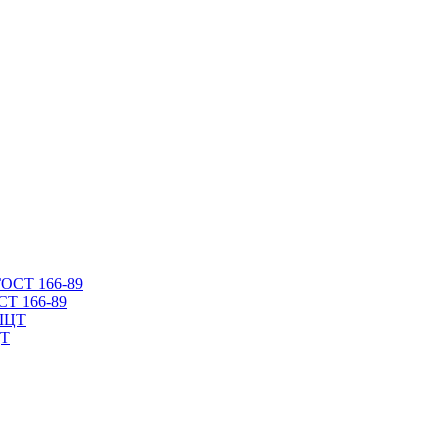
СТ 166-89
ЦТ