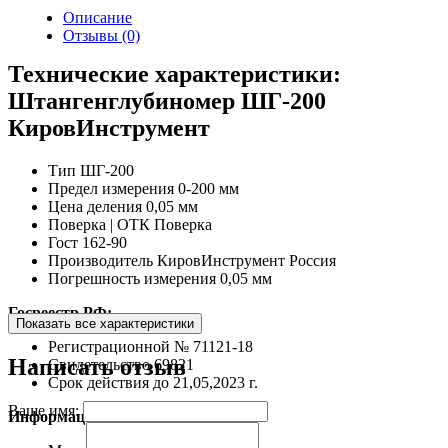
Описание
Отзывы (0)
Технические характеристики:
Штангенглубиномер ШГ-200
КировИнструмент
Тип
ШГ-200
Предел измерения
0-200 мм
Цена деления
0,05 мм
Поверка | ОТК
Поверка
Гост
162-90
Производитель
КировИнструмент Россия
Погрешность измерения
0,05 мм
Госреестр РФ:
Показать все характеристики
Регистрационной №
71121-18
Написать отзыв
Свидетельство
69821
Срок действия до
21,05,2023 г.
Ваше имя:
Информация об упаковке: