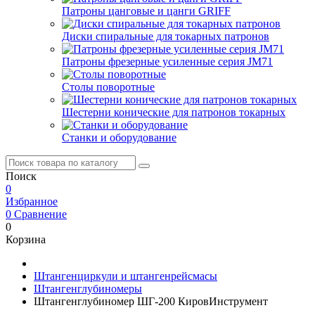
Патроны цанговые и цанги GRIFF
Диски спиральные для токарных патронов
Патроны фрезерные усиленные серия JM71
Столы поворотные
Шестерни конические для патронов токарных
Станки и оборудование
Поиск
0
Избранное
0
Сравнение
0
Корзина
Штангенциркули и штангенрейсмасы
Штангенглубиномеры
Штангенглубиномер ШГ-200 КировИнструмент