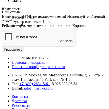
Масса, не более
0,29 кг
Комплект поставки:
Ваш отзыв
Внимание:
HTML не поддерживается! Используйте обычный
Паспорт
1 шт
текст!
Футляр или чехол
1 шт
Рейтинг
Плохо
Хорошо
Инструмент
1 шт
Описание:
Предназначен для измерения глубин.
Продолжить
ООО "ЮЖИН" © 2026
Правовая информация
Политика конфиденциальности
107076, г. Москва, ул. Матросская Тишина, д. 23, стр. 2,
этаж 1, помещение VIII, кон. № 4-5
Тел:
+7 (499) 268-15-61
, 8 926 333-06-51
E-mail:
info@merilka.com
Контакты
Доставка
Реквизиты