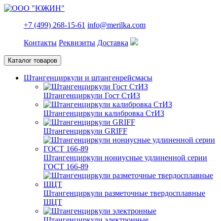
+7 (499) 268-15-61
info@merilka.com
Контакты
Реквизиты
Доставка
Каталог товаров
Штангенциркули и штангенрейсмасы
Штангенциркули Гост СтИЗ
Штангенциркули калибровка СтИЗ
Штангенциркули GRIFF
Штангенциркули нониусные удлиненной серии
ГОСТ 166-89
Штангенциркули разметочные твердосплавные
ШЦТ
Штангенциркули электронные