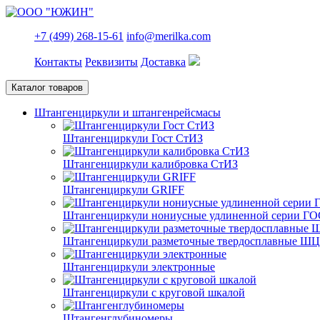
+7 (499) 268-15-61
info@merilka.com
Контакты
Реквизиты
Доставка
Каталог товаров
Штангенциркули и штангенрейсмасы
Штангенциркули Гост СтИЗ
Штангенциркули калибровка СтИЗ
Штангенциркули GRIFF
Штангенциркули нониусные удлиненной серии ГО
Штангенциркули разметочные твердосплавные Ш
Штангенциркули электронные
Штангенциркули с круговой шкалой
Штангенглубиномеры