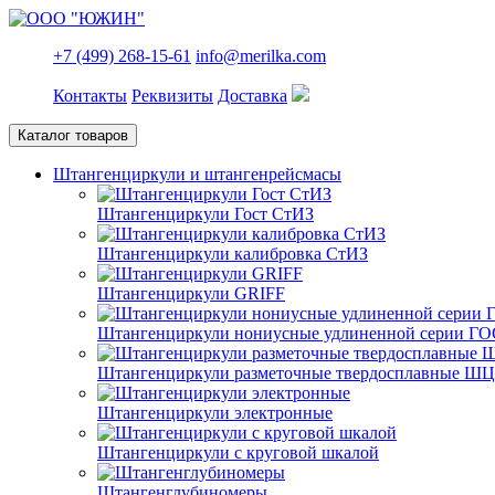
+7 (499) 268-15-61
info@merilka.com
Контакты
Реквизиты
Доставка
Каталог товаров
Штангенциркули и штангенрейсмасы
Штангенциркули Гост СтИЗ
Штангенциркули калибровка СтИЗ
Штангенциркули GRIFF
Штангенциркули нониусные удлиненной серии ГО
Штангенциркули разметочные твердосплавные Ш
Штангенциркули электронные
Штангенциркули с круговой шкалой
Штангенглубиномеры