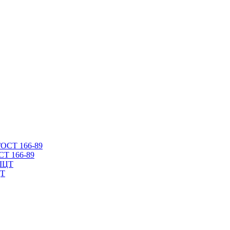
СТ 166-89
ЦТ