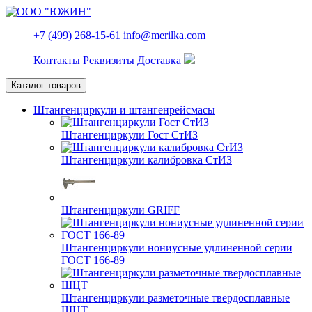
+7 (499) 268-15-61
info@merilka.com
Контакты
Реквизиты
Доставка
Каталог товаров
Штангенциркули и штангенрейсмасы
Штангенциркули Гост СтИЗ
Штангенциркули калибровка СтИЗ
Штангенциркули GRIFF
Штангенциркули нониусные удлиненной серии
ГОСТ 166-89
Штангенциркули разметочные твердосплавные
ШЦТ