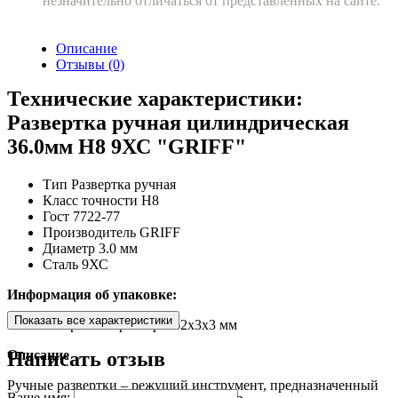
незначительно отличаться от представленных на сайте.
Описание
Отзывы (0)
Технические характеристики:
Развертка ручная цилиндрическая
36.0мм H8 9ХС "GRIFF"
Тип
Развертка ручная
Класс точности
H8
Гост
7722-77
Производитель
GRIFF
Диаметр
3.0 мм
Сталь
9ХС
Информация об упаковке:
Показать все характеристики
Габаритные размеры
62x3x3 мм
Описание
Написать отзыв
Ручные развертки – режущий инструмент, предназначенный
Ваше имя: