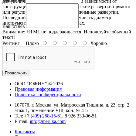
для увеличения диаметра отверстий. В зависимости от
конструкции, различают цилиндрические развертки прямого
или регулируемого типа, а также разжимные развертки.
Последний вариант позволяет увеличивать диаметр
инструмента в определенных пределах.
Ваш отзыв
Внимание:
HTML не поддерживается! Используйте обычный
текст!
Рейтинг
Плохо
Хорошо
Продолжить
ООО "ЮЖИН" © 2026
Правовая информация
Политика конфиденциальности
107076, г. Москва, ул. Матросская Тишина, д. 23, стр. 2,
этаж 1, помещение VIII, кон. № 4-5
Тел:
+7 (499) 268-15-61
, 8 926 333-06-51
E-mail:
info@merilka.com
Контакты