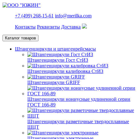
+7 (499) 268-15-61
info@merilka.com
Контакты
Реквизиты
Доставка
Каталог товаров
Штангенциркули и штангенрейсмасы
Штангенциркули Гост СтИЗ
Штангенциркули калибровка СтИЗ
Штангенциркули GRIFF
Штангенциркули нониусные удлиненной серии
ГОСТ 166-89
Штангенциркули разметочные твердосплавные
ШЦТ
Штангенциркули электронные