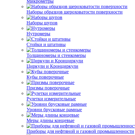
Микрометры
Наборы образцов шероховатости поверхности
Наборы щупов
Нутромеры
Стойки и штативы
Толщиномеры и стенкомеры
Циркули и Кронциркули
Кубы поверочные
Призмы поверочные
Рулетки измерительные
Уровни брусковые рамные
Меры длины концевые
Приборы для нефтяной и газовой промышленности