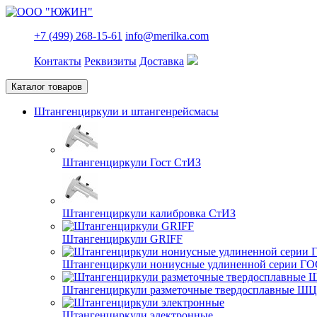
+7 (499) 268-15-61
info@merilka.com
Контакты
Реквизиты
Доставка
Каталог товаров
Штангенциркули и штангенрейсмасы
Штангенциркули Гост СтИЗ
Штангенциркули калибровка СтИЗ
Штангенциркули GRIFF
Штангенциркули нониусные удлиненной серии ГО
Штангенциркули разметочные твердосплавные Ш
Штангенциркули электронные