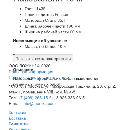
Гост
11435
Производитель
Россия
Материал
Сталь 35Л
Длина рабочей части
190 мм
Ширина рабочей части
60 мм
Информация об упаковке:
Масса, не более
10 кг
Комплект поставки:
Показать все характеристики
Инструмент
1 шт
ООО "ЮЖИН" © 2026
Описание
Правовая информация
Политика конфиденциальности
Наковальни предназначены для выполнения
кузнечных, ручных работ.
107076, г. Москва, ул. Матросская Тишина, д. 23, стр. 2,
этаж 1, помещение VIII, кон. № 4-5
Тел:
+7 (499) 268-15-61
, 8 926 333-06-51
E-mail:
info@merilka.com
Контакты
Доставка
Реквизиты
Карта сайта