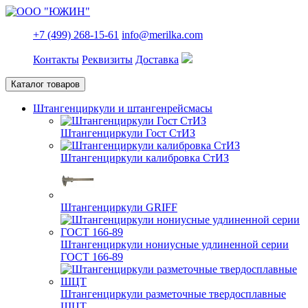
+7 (499) 268-15-61
info@merilka.com
Контакты
Реквизиты
Доставка
Каталог товаров
Штангенциркули и штангенрейсмасы
Штангенциркули Гост СтИЗ
Штангенциркули калибровка СтИЗ
Штангенциркули GRIFF
Штангенциркули нониусные удлиненной серии
ГОСТ 166-89
Штангенциркули разметочные твердосплавные
ШЦТ