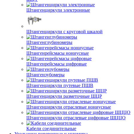
Штангенциркули электронные
Штангенциркули с круговой шкалой
Штангенглубиномеры
Штангенрейсмасы нониусные
Штангенрейсмасы цифровые
Штангензубомеры
Штангенциркули путевые ПШВ
Штангенциркули разметочные ШЦР
Штангенциркули отраслевые нониусные
Штангенциркули отраслевые цифровые ШЦЦО
Кабели соединительные
Угольники поверочные и угломеры