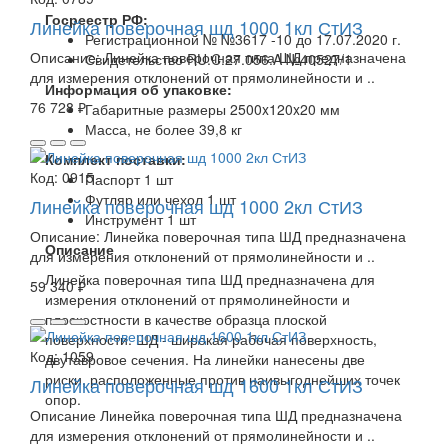
Госреестр РФ:
Линейка поверочная шд 1000 1кл СтИЗ
Регистрационной №
№3617 -10 до 17.07.2020 г.
Описание: Линейка поверочная типа ШД предназначена
Свидетельство
RU.C.27.056.A №40527/1
для измерения отклонений от прямолинейности и ..
Информация об упаковке:
76 728 ₽
Габаритные размеры
2500x120x20 мм
Масса, не более
39,8 кг
Комплект поставки:
Код:
0915
Паспорт
1 шт
Футляр или чехол
1 шт
Линейка поверочная шд 1000 2кл СтИЗ
Инструмент
1 шт
Описание: Линейка поверочная типа ШД предназначена
Описание
для измерения отклонений от прямолинейности и ..
Линейка поверочная типа ШД предназначена для
59 340 ₽
измерения отклонений от прямолинейности и
плоскостности в качестве образца плоской
поверхности. ШД - широкая рабочая поверхность,
Код:
1059
двутавровое сечения. На линейки нанесены две
риски, расположенные против наивыгоднейших точек
Линейка поверочная шд 1600 1кл СтИЗ
опор.
Описание Линейка поверочная типа ШД предназначена
для измерения отклонений от прямолинейности и ..