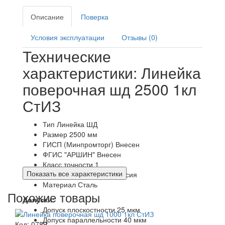
Описание
Поверка
Условия эксплуатации
Отзывы (0)
Технические
характеристики: Линейка
поверочная шд 2500 1кл
СтИЗ
Тип
Линейка ШД
Размер
2500 мм
ГИСП (Минпромторг)
Внесен
ФГИС "АРШИН"
Внесен
Класс точности
1
Показать все характеристики
Производитель
СтИЗ Россия
Материал
Сталь
Похожие товары
Допуски:
Допуск плоскостности
25 мкм
Допуск параллельности
40 мкм
Код:
0789