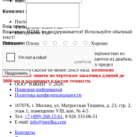
Масса, не более
52 кг
Комплект поставки:
Паспорт
1 шт
Ваш отзыв
Футляр или чехол
1 шт
Внимание:
HTML не поддерживается! Используйте обычный
Инструмент
1 шт
текст!
Описание:
Рейтинг
Плохо
Хорошо
Поверочная линейка с широкой рабочей поверхностью из
твердокаменных пород (ШМТК) изготавливаются из диабаза,
габбро и различного типа гранита, имеющих предел
прочности на сжатие не менее 264,9 Мпа.
Возможно
Продолжить
изготовление линеек по чертежам заказчика длиной до
3000 мм и различных классов точности.
ООО "ЮЖИН" © 2026
Правовая информация
Политика конфиденциальности
107076, г. Москва, ул. Матросская Тишина, д. 23, стр. 2,
этаж 1, помещение VIII, кон. № 4-5
Тел:
+7 (499) 268-15-61
, 8 926 333-06-51
E-mail:
info@merilka.com
Контакты