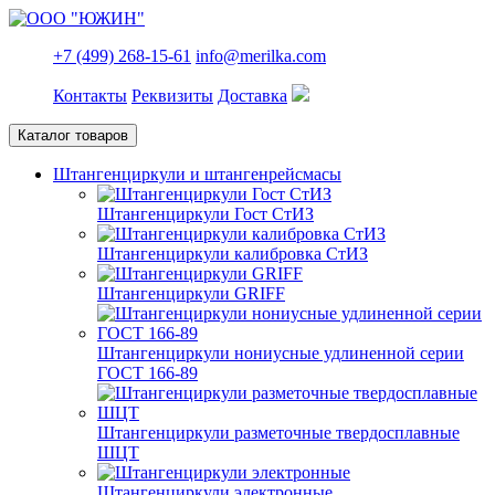
+7 (499) 268-15-61
info@merilka.com
Контакты
Реквизиты
Доставка
Каталог товаров
Штангенциркули и штангенрейсмасы
Штангенциркули Гост СтИЗ
Штангенциркули калибровка СтИЗ
Штангенциркули GRIFF
Штангенциркули нониусные удлиненной серии
ГОСТ 166-89
Штангенциркули разметочные твердосплавные
ШЦТ
Штангенциркули электронные