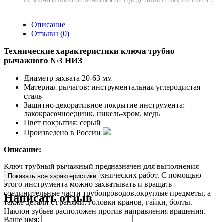
Описание
Отзывы (0)
Технические характеристики ключа трубно
рычажного №3 НИЗ
Диаметр захвата 20-63 мм
Материал рычагов: инструментальная углеродистая
сталь
Защитно-декоративное покрытие инструмента:
лакокрасочное;цинк, никель-хром, медь
Цвет покрытия: серый
Произведено в России
Описание:
Ключ трубный рычажный предназначен для выполнения
различных слесарных, сантехнических работ. С помощью
Показать все характеристики
этого инструмента можно захватывать и вращать
соединительные части трубопроводов,округлые предметы, а
Написать отзыв
также детали с гранями: головки кранов, гайки, болты.
Наклон зубьев расположен против направления вращения.
Ваше имя: