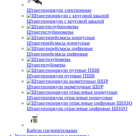
Штангенциркули электронные
Штангенциркули с круговой шкалой
Штангенглубиномеры
Штангенрейсмасы нониусные
Штангенрейсмасы цифровые
Штангензубомеры
Штангенциркули путевые ПШВ
Штангенциркули разметочные ШЦР
Штангенциркули отраслевые нониусные
Штангенциркули отраслевые цифровые ШЦЦО
Кабели соединительные
Угольники поверочные и угломеры