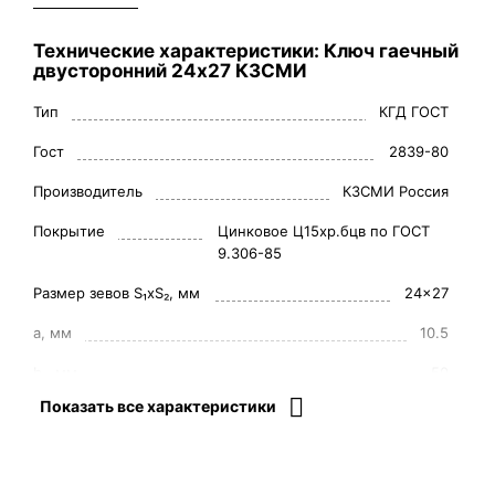
Технические характеристики: Ключ гаечный
двусторонний 24х27 КЗСМИ
Тип
КГД ГОСТ
Гост
2839-80
Производитель
КЗСМИ Россия
Покрытие
Цинковое Ц15хр.бцв по ГОСТ
9.306-85
Размер зевов S₁xS₂, мм
24x27
a, мм
10.5
b₁, мм
50
Показать все характеристики
b₂, мм
55
L, мм
250
I₁, мм
23