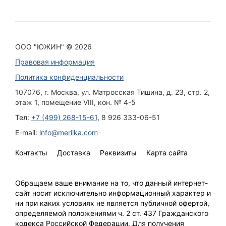
I₂, мм
26
Информация об упаковке:
ООО "ЮЖИН" © 2026
Масса, не более
0.290 кг
Правовая информация
Материал и твердость
Политика конфиденциальности
Марка стали
40ХФА ГОСТ 4543-2016
107076, г. Москва, ул. Матросская Тишина, д. 23, стр. 2,
этаж 1, помещение VIII, кон. № 4-5
Твердость, HRC
45,5...51,5
Тел:
+7 (499) 268-15-61
, 8 926 333-06-51
Группа прочности ключей по ГОСТ
С
E-mail:
info@merilka.com
2838-80
Контакты
Доставка
Реквизиты
Карта сайта
Описание
Основное предназначение ключей гаечных с открытым
зевом двусторонних – соединение либо разъединение
Обращаем ваше внимание на то, что данный интернет-
резьбовых соединений путем закручивания либо
сайт носит исключительно информационный характер и
раскручивания гаек или болтов. Ключ имеет
ни при каких условиях не является публичной офертой,
цельнометаллическую конструкцию, рабочий элемент
определяемой положениями ч. 2 ст. 437 Гражданского
захватывает две параллельные грани гайки либо болта.
кодекса Российской Федерации. Для получения