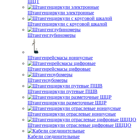
ШЦТ
Штангенциркули электронные
Штангенциркули с круговой шкалой
Штангенглубиномеры
Штангенрейсмасы нониусные
Штангенрейсмасы цифровые
Штангензубомеры
Штангенциркули путевые ПШВ
Штангенциркули разметочные ШЦР
Штангенциркули отраслевые нониусные
Штангенциркули отраслевые цифровые ШЦЦО
Кабели соединительные