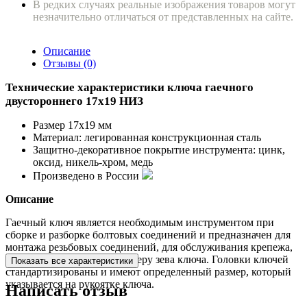
В редких случаях реальные изображения товаров могут
незначительно отличаться от представленных на сайте.
Описание
Отзывы (0)
Технические характеристики ключа гаечного
двустороннего 17х19 НИЗ
Размер 17х19 мм
Материал: легированная конструкционная сталь
Защитно-декоративное покрытие инструмента: цинк,
оксид, никель-хром, медь
Произведено в России
Описание
Гаечный ключ является необходимым инструментом при
сборке и разборке болтовых соединений и предназначен для
монтажа резьбовых соединений, для обслуживания крепежа,
который соответствует размеру зева ключа. Головки ключей
Показать все характеристики
стандартизированы и имеют определенный размер, который
указывается на рукоятке ключа.
Написать отзыв