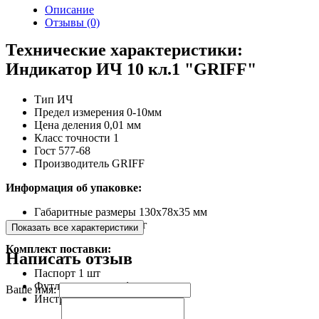
Описание
Отзывы (0)
Технические характеристики:
Индикатор ИЧ 10 кл.1 "GRIFF"
Тип
ИЧ
Предел измерения
0-10мм
Цена деления
0,01 мм
Класс точности
1
Гост
577-68
Производитель
GRIFF
Информация об упаковке:
Габаритные размеры
130х78х35 мм
Масса, не более
0,27 кг
Показать все характеристики
Комплект поставки:
Написать отзыв
Паспорт
1 шт
Футляр или чехол
1 шт
Ваше имя:
Инструмент
1 шт