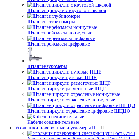
Штангенциркули с круговой шкалой
Штангенглубиномеры
Штангенрейсмасы нониусные
Штангенрейсмасы цифровые
Штангензубомеры
Штангенциркули путевые ПШВ
Штангенциркули разметочные ШЦР
Штангенциркули отраслевые нониусные
Штангенциркули отраслевые цифровые ШЦЦО
Кабели соединительные
Угольники поверочные и угломеры
Угольник поверочный слесарный уш Гост СтИЗ