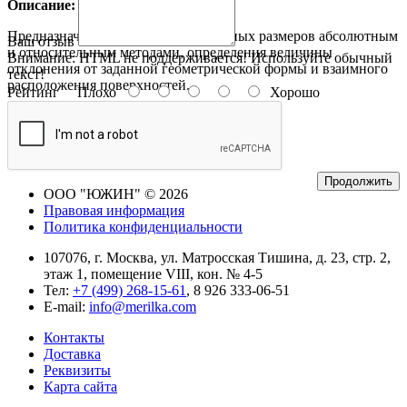
Описание:
Предназначен для измерения линейных размеров абсолютным
Ваш отзыв
и относительным методами, определения величины
Внимание:
HTML не поддерживается! Используйте обычный
отклонения от заданной геометрической формы и взаимного
текст!
расположения поверхностей.
Рейтинг
Плохо
Хорошо
Продолжить
ООО "ЮЖИН" © 2026
Правовая информация
Политика конфиденциальности
107076, г. Москва, ул. Матросская Тишина, д. 23, стр. 2,
этаж 1, помещение VIII, кон. № 4-5
Тел:
+7 (499) 268-15-61
, 8 926 333-06-51
E-mail:
info@merilka.com
Контакты
Доставка
Реквизиты
Карта сайта