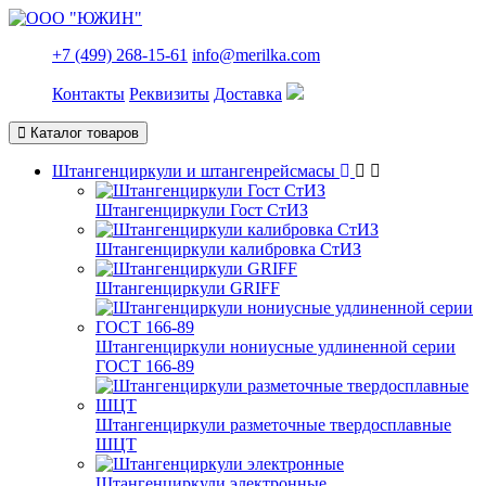
+7 (499) 268-15-61
info@merilka.com
Контакты
Реквизиты
Доставка
Каталог товаров
Штангенциркули и штангенрейсмасы
Штангенциркули Гост СтИЗ
Штангенциркули калибровка СтИЗ
Штангенциркули GRIFF
Штангенциркули нониусные удлиненной серии
ГОСТ 166-89
Штангенциркули разметочные твердосплавные
ШЦТ
Штангенциркули электронные