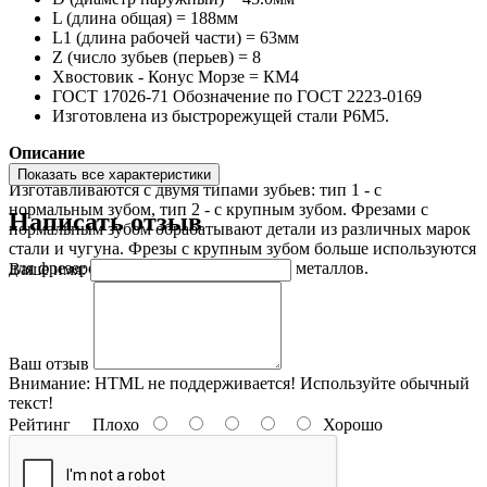
L (длина общая) = 188мм
L1 (длина рабочей части) = 63мм
Z (число зубьев (перьев) = 8
Хвостовик - Конус Морзе = КМ4
ГОСТ 17026-71 Обозначение по ГОСТ 2223-0169
Изготовлена из быстрорежущей стали Р6М5.
Описание
Показать все характеристики
Изготавливаются с двумя типами зубьев: тип 1 - с
нормальным зубом, тип 2 - с крупным зубом. Фрезами с
Написать отзыв
нормальным зубом обрабатывают детали из различных марок
стали и чугуна. Фрезы с крупным зубом больше используются
для фрезерования деталей из цветных металлов.
Ваше имя:
Ваш отзыв
Внимание:
HTML не поддерживается! Используйте обычный
текст!
Рейтинг
Плохо
Хорошо