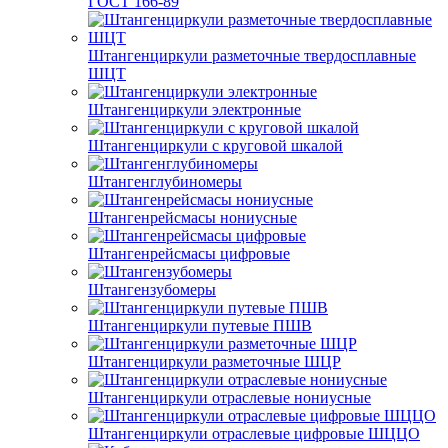
ГОСТ 166-89
Штангенциркули разметочные твердосплавные
ШЦТ
Штангенциркули электронные
Штангенциркули с круговой шкалой
Штангенглубиномеры
Штангенрейсмасы нониусные
Штангенрейсмасы цифровые
Штангензубомеры
Штангенциркули путевые ПШВ
Штангенциркули разметочные ШЦР
Штангенциркули отраслевые нониусные
Штангенциркули отраслевые цифровые ШЦЦО