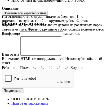
Изготовлена из быстрорежущей стали Р6М5.
Описание
Показать все характеристики
Изготавливаются с двумя типами зубьев: тип 1 - с
нормальным зубом, тип 2 - с крупным зубом. Фрезами с
Написать отзыв
нормальным зубом обрабатывают детали из различных марок
стали и чугуна. Фрезы с крупным зубом больше используются
для фрезерования деталей из цветных металлов.
Ваше имя:
Ваш отзыв
Внимание:
HTML не поддерживается! Используйте обычный
текст!
Рейтинг
Плохо
Хорошо
Продолжить
ООО "ЮЖИН" © 2026
Правовая информация