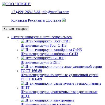
+7 (499) 268-15-61
info@merilka.com
Контакты
Реквизиты
Доставка
Каталог товаров
Штангенциркули и штангенрейсмасы
Штангенциркули Гост СтИЗ
Штангенциркули калибровка СтИЗ
Штангенциркули GRIFF
Штангенциркули нониусные удлиненной серии
ГОСТ 166-89
Штангенциркули разметочные твердосплавные
ШЦТ
Штангенциркули электронные