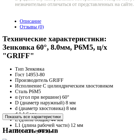
незначительно отличаться от представленных на сайте.
Описание
Отзывы (0)
Технические характеристики:
Зенковка 60°, 8.0мм, Р6М5, ц/х
"GRIFF"
Тип
Зенковка
Гост
14953-80
Производитель
GRIFF
Исполнение
С цилиндрическим хвостовиком
Сталь
Р6М5
α (угол при вершине)
60°
D (диаметр наружный)
8 мм
d (диаметр хвостовика)
8 мм
d 1
1,6 мм
Показать все характеристики
L (длина общая)
44 мм
L1 (длина рабочей части)
12 мм
Написать отзыв
Z (число зубьев)
4